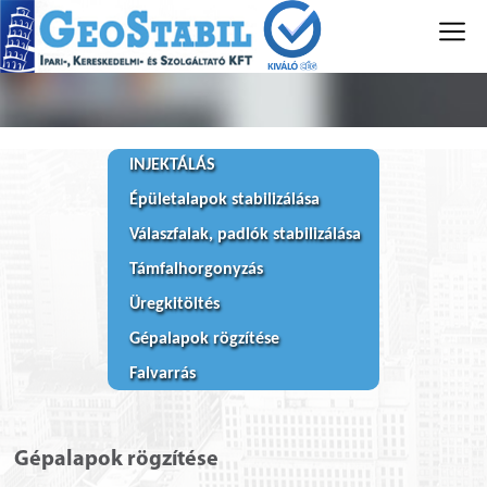
INJEKTÁLÁS
Épületalapok stabilizálása
Válaszfalak, padlók stabilizálása
Támfalhorgonyzás
Üregkitöltés
Gépalapok rögzítése
Falvarrás
Gépalapok rögzítése