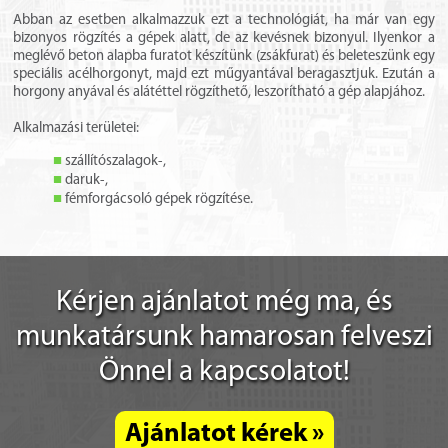
Abban az esetben alkalmazzuk ezt a technológiát, ha már van egy
bizonyos rögzítés a gépek alatt, de az kevésnek bizonyul. Ilyenkor a
meglévő beton alapba furatot készítünk (zsákfurat) és beleteszünk egy
speciális acélhorgonyt, majd ezt műgyantával beragasztjuk. Ezután a
horgony anyával és alátéttel rögzíthető, leszorítható a gép alapjához.
Alkalmazási területei:
szállítószalagok-,
daruk-,
fémforgácsoló gépek rögzítése.
Kérjen ajánlatot még ma, és
munkatársunk hamarosan felveszi
Önnel a kapcsolatot!
Ajánlatot kérek »