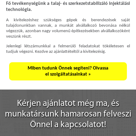
Fő tevékenységünk a talaj- és szerkezetstabilizáló injektálási
technológia.
A kivitelezéshez szükséges gépek és berendezések saját
tulajdonunkban vannak, a munkát alvállalkozó bevonása nélkül
végezzük, azonban nagy volumenű építkezésekben alvállalkozóként
veszünk részt.
Jelenlegi létszámunkkal a felmerülő feladatokat tökéletesen el
tudjuk végezni. Kezdve az ajánlattételtől a kivitelezésig.
Miben tudunk Önnek segíteni? Olvassa
el szolgáltatásainkat »
Kérjen ajánlatot még ma, és
munkatársunk hamarosan felveszi
Önnel a kapcsolatot!