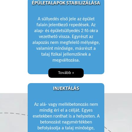
ÉPÜLETALAPOK STABILIZÁLÁSA
A süllyedés első jele az épület
falain jelentkező repedések. Az
alap- és épületsüllyedés 2 fő okra
vezethető vissza. Egyrészt az
alapozás nem megfelelő mélysége,
valamint minősége, másrészt a
talaj fizikai jellemzőinek a
megváltozása.
Tovább »
INJEKTÁLÁS
Az alá- vagy mellébetonozás nem
mindig éri el a célját. Egyes
esetekben ronthat is a helyzeten. A
betonozást nagymértékben
befolyásolja a talaj minősége,