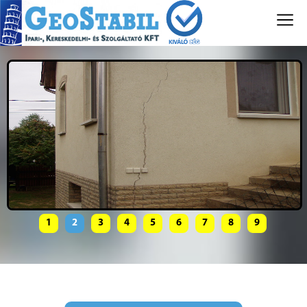
1
2
3
4
5
6
7
8
9