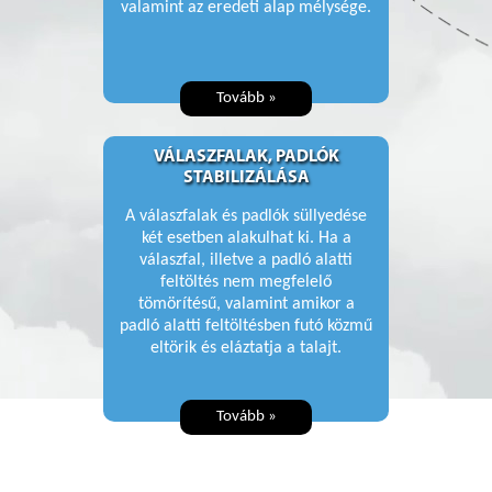
valamint az eredeti alap mélysége.
Tovább »
VÁLASZFALAK, PADLÓK
STABILIZÁLÁSA
A válaszfalak és padlók süllyedése
két esetben alakulhat ki. Ha a
válaszfal, illetve a padló alatti
feltöltés nem megfelelő
tömörítésű, valamint amikor a
padló alatti feltöltésben futó közmű
eltörik és eláztatja a talajt.
Tovább »